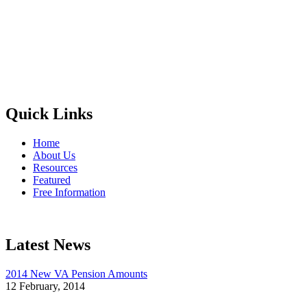
Quick Links
Home
About Us
Resources
Featured
Free Information
Latest News
2014 New VA Pension Amounts
12 February, 2014