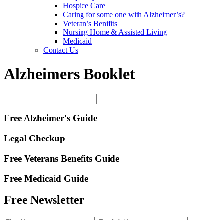
Hospice Care
Caring for some one with Alzheimer’s?
Veteran’s Benifits
Nursing Home & Assisted Living
Medicaid
Contact Us
Alzheimers Booklet
Free Alzheimer's Guide
Legal Checkup
Free Veterans Benefits Guide
Free Medicaid Guide
Free Newsletter