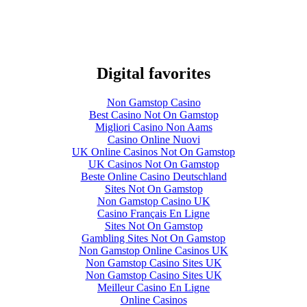
Digital favorites
Non Gamstop Casino
Best Casino Not On Gamstop
Migliori Casino Non Aams
Casino Online Nuovi
UK Online Casinos Not On Gamstop
UK Casinos Not On Gamstop
Beste Online Casino Deutschland
Sites Not On Gamstop
Non Gamstop Casino UK
Casino Français En Ligne
Sites Not On Gamstop
Gambling Sites Not On Gamstop
Non Gamstop Online Casinos UK
Non Gamstop Casino Sites UK
Non Gamstop Casino Sites UK
Meilleur Casino En Ligne
Online Casinos